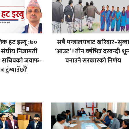
क हट इस्यू :७०
सबै मन्त्रालयबाट खरिदार–सुब्ब
र संघीय निजामती
‘आउट’ ! तीन वर्षभित्र दरबन्दी शून
ून सचिवको जवाफ–
बनाउने सरकारको निर्णय
र टुंग्याउँछौँ’