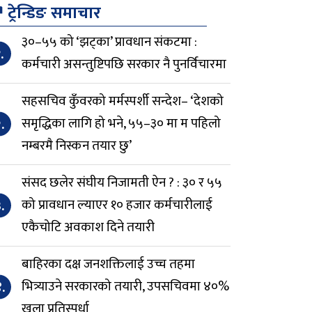
↗
ट्रेन्डिङ समाचार
३०–५५ को ‘झट्का’ प्रावधान संकटमा :
.
कर्मचारी असन्तुष्टिपछि सरकार नै पुनर्विचारमा
सहसचिव कुँवरको मर्मस्पर्शी सन्देश– ‘देशको
.
समृद्धिका लागि हो भने, ५५–३० मा म पहिलो
नम्बरमै निस्कन तयार छु’
संसद छलेर संघीय निजामती ऐन ? : ३० र ५५
.
को प्रावधान ल्याएर १० हजार कर्मचारीलाई
एकैचोटि अवकाश दिने तयारी
बाहिरका दक्ष जनशक्तिलाई उच्च तहमा
.
भित्र्याउने सरकारको तयारी, उपसचिवमा ४०%
खुला प्रतिस्पर्धा