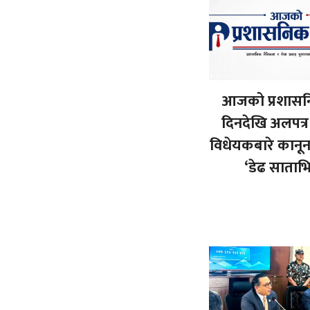
आजको प्रशासनि
दिनदेखि अलपत्
विधेयकबारे कान
‘डेढ साताभित्