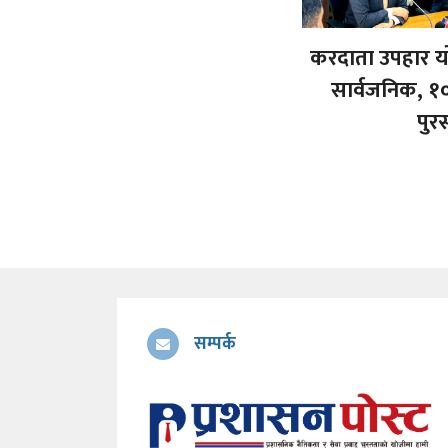
करदाता उपहार य
सार्वजनिक, १
पुर
सम्पर्क