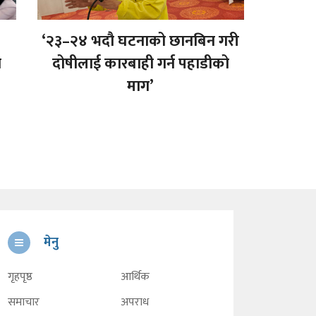
‘२३–२४ भदौ घटनाको छानबिन गरी
न
दोषीलाई कारबाही गर्न पहाडीको
माग’
मेनु
गृहपृष्ठ
आर्थिक
समाचार
अपराध