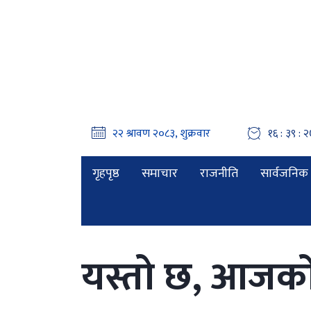
१६ : ३९ : २
गृहपृष्ठ
समाचार
राजनीति
सार्वजनिक 
यस्तो छ, आजको 