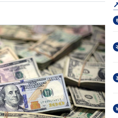
१
२
३
४