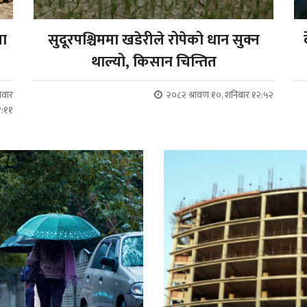
या
सुदूरपश्चिममा खडेरीले रोपेको धान सुक्न
थाल्यो, किसान चिन्तित
लवार
२०८२ श्रावण १०, शनिबार १२:५२
१:११