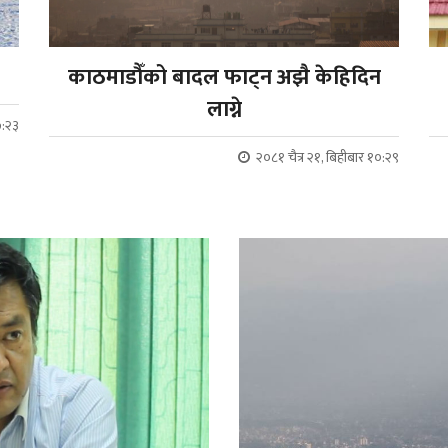
काठमाडौँको बादल फाट्न अझै केहिदिन
लाग्ने
७:२३
२०८१ चैत्र २१, बिहीबार १०:२९