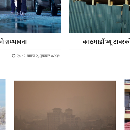
को सम्भावना
काठमाडौं भ्यू टाव
२०८२ श्रावण २, शुक्रबार ०८:३४