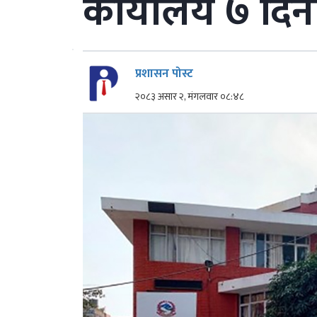
कार्यालय ७ दिनभ
प्रशासन पोस्ट
२०८३ असार २, मंगलवार ०८:४८