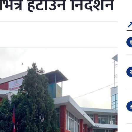
ित्र हटाउन निर्देशन
१
२
३