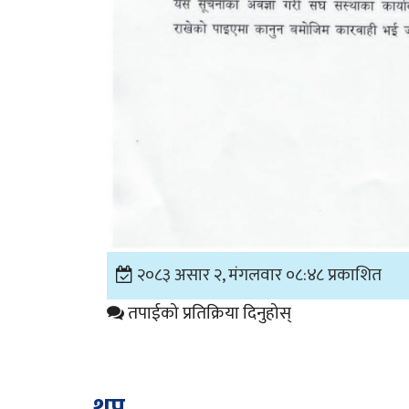
२०८३ असार २, मंगलवार ०८:४८ प्रकाशित
तपाईको प्रतिक्रिया दिनुहोस्
थप