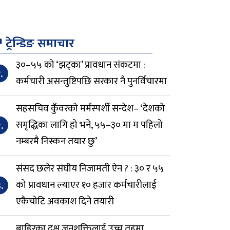
↗
ट्रेन्डिङ समाचार
३०–५५ को ‘झट्का’ प्रावधान संकटमा :
.
कर्मचारी असन्तुष्टिपछि सरकार नै पुनर्विचारमा
सहसचिव कुँवरको मर्मस्पर्शी सन्देश– ‘देशको
.
समृद्धिका लागि हो भने, ५५–३० मा म पहिलो
नम्बरमै निस्कन तयार छु’
संसद छलेर संघीय निजामती ऐन ? : ३० र ५५
.
को प्रावधान ल्याएर १० हजार कर्मचारीलाई
एकैचोटि अवकाश दिने तयारी
बाहिरका दक्ष जनशक्तिलाई उच्च तहमा