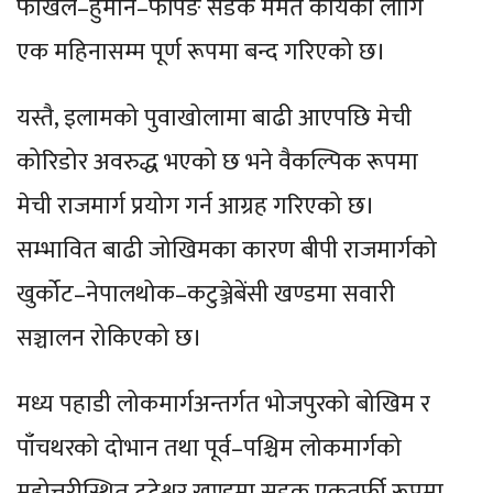
फाखेल–हुमाने–फर्पिङ सडक मर्मत कार्यका लागि
एक महिनासम्म पूर्ण रूपमा बन्द गरिएको छ।
यस्तै, इलामको पुवाखोलामा बाढी आएपछि मेची
कोरिडोर अवरुद्ध भएको छ भने वैकल्पिक रूपमा
मेची राजमार्ग प्रयोग गर्न आग्रह गरिएको छ।
सम्भावित बाढी जोखिमका कारण बीपी राजमार्गको
खुर्कोट–नेपालथोक–कटुञ्जेबेंसी खण्डमा सवारी
सञ्चालन रोकिएको छ।
मध्य पहाडी लोकमार्गअन्तर्गत भोजपुरको बोखिम र
पाँचथरको दोभान तथा पूर्व–पश्चिम लोकमार्गको
महोत्तरीस्थित टुटेश्वर खण्डमा सडक एकतर्फी रूपमा