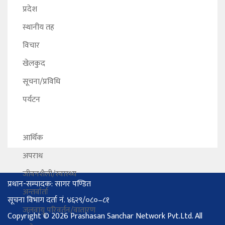
प्रदेश
स्थानीय तह
विचार
खेलकुद
सूचना/प्रविधि
पर्यटन
आर्थिक
अपराध
जीवनशैली/स्वास्थ्य
प्रधान-सम्पादक: सागर पण्डित
अन्तर्वार्ता
सूचना विभाग दर्ता नं. ४६२९/०८०–८१
जलवायु परिवर्तन/वातारण
Copyright © 2026 Prashasan Sanchar Network Pvt.Ltd. All