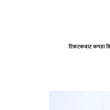
टिकटकबाट कपडा किन