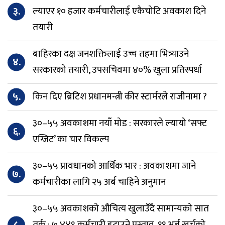
३.
ल्याएर १० हजार कर्मचारीलाई एकैचोटि अवकाश दिने
तयारी
बाहिरका दक्ष जनशक्तिलाई उच्च तहमा भित्र्याउने
४.
सरकारको तयारी, उपसचिवमा ४०% खुला प्रतिस्पर्धा
५.
किन दिए ब्रिटिश प्रधानमन्त्री कीर स्टार्मरले राजीनामा ?
३०–५५ अवकाशमा नयाँ मोड : सरकारले ल्यायो ‘सफ्ट
६.
एग्जिट’ का चार विकल्प
३०–५५ प्रावधानको आर्थिक भार : अवकाशमा जाने
७.
कर्मचारीका लागि २५ अर्ब चाहिने अनुमान
३०–५५ अवकाशको औचित्य खुलाउँदै सामान्यको सात
८.
तर्क : ७,४४९ कर्मचारी हटाउने प्रस्ताव, ११ अर्ब खर्चको