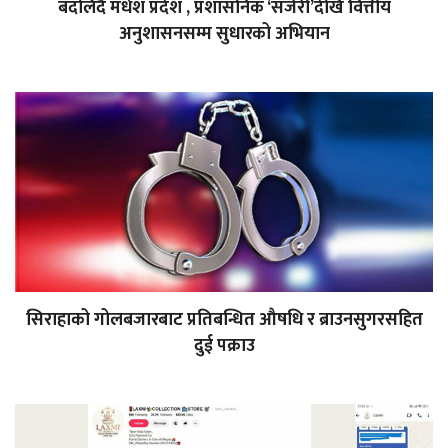
बदलिँदै मधेश प्रदेश , प्रशासनिक ‘सर्जरी’देखि वित्तीय
अनुशासनसम्म सुधारको अभियान
सिराहाको गोलबजारबाट प्रतिबन्धित औषधि र ब्राउनसुगरसहित
दुई पक्राउ