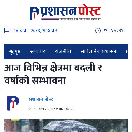
१० : ४६ : ००
गृहपृष्ठ
समाचार
राजनीति
सार्वजनिक प्रशासन
प्र
आज विभिन्न क्षेत्रमा बदली र
वर्षाको सम्भावना
प्रशासन पोस्ट
२०८३ असार २, मंगलवार ०७:२६