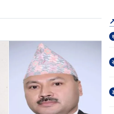
१
२
३