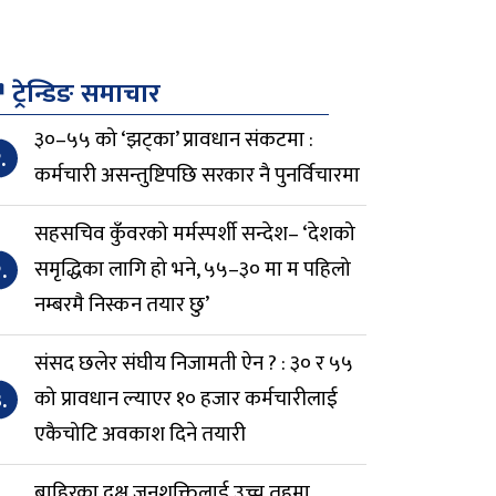
↗
ट्रेन्डिङ समाचार
३०–५५ को ‘झट्का’ प्रावधान संकटमा :
.
कर्मचारी असन्तुष्टिपछि सरकार नै पुनर्विचारमा
सहसचिव कुँवरको मर्मस्पर्शी सन्देश– ‘देशको
.
समृद्धिका लागि हो भने, ५५–३० मा म पहिलो
नम्बरमै निस्कन तयार छु’
संसद छलेर संघीय निजामती ऐन ? : ३० र ५५
.
को प्रावधान ल्याएर १० हजार कर्मचारीलाई
एकैचोटि अवकाश दिने तयारी
बाहिरका दक्ष जनशक्तिलाई उच्च तहमा