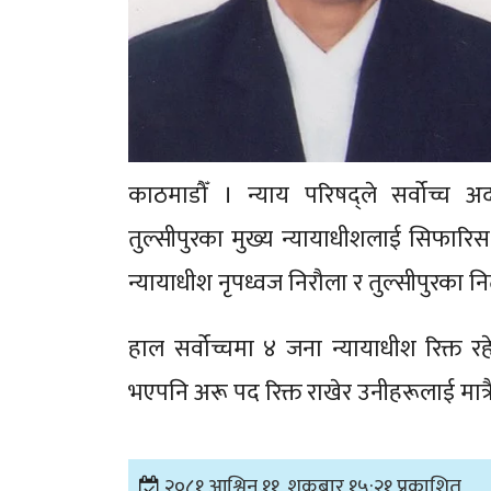
काठमाडौँ । न्याय परिषद्ले सर्वोच्च
तुल्सीपुरका मुख्य न्यायाधीशलाई सिफारिस 
न्यायाधीश नृपध्वज निरौला र तुल्सीपुरका नि
हाल सर्वोच्चमा ४ जना न्यायाधीश रिक्त रह
भएपनि अरू पद रिक्त राखेर उनीहरूलाई मात्
२०८१ आश्विन ११, शुक्रबार १५:२१ प्रकाशित