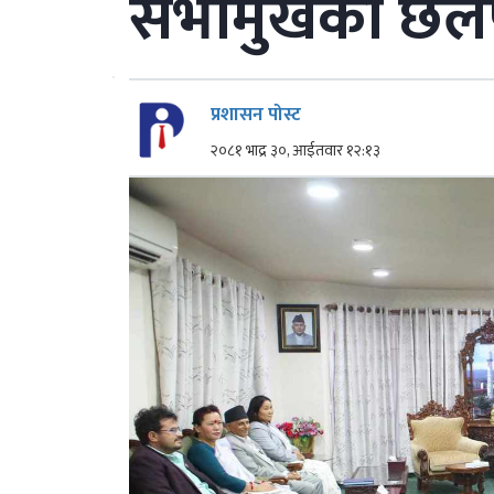
सभामुखको छ
प्रशासन पोस्ट
२०८१ भाद्र ३०, आईतवार १२:१३