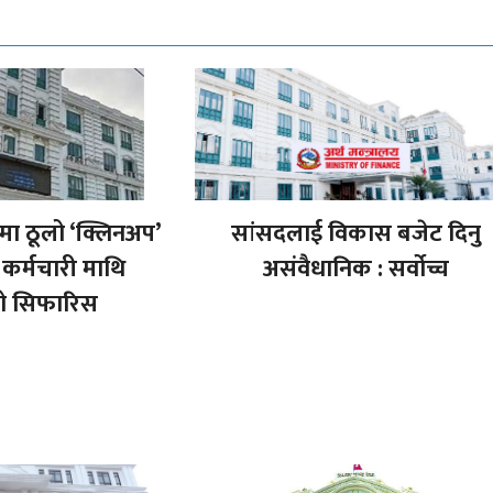
मा ठूलो ‘क्लिनअप’
सांसदलाई विकास बजेट दिनु
 कर्मचारी माथि
असंवैधानिक : सर्वोच्च
ो सिफारिस