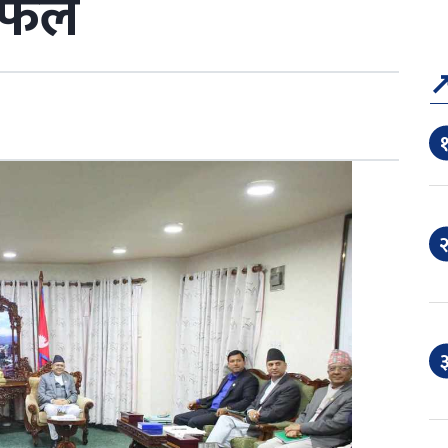
लफल
१
२
३