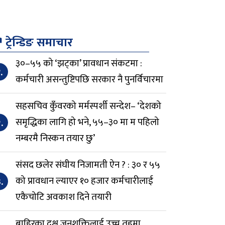
↗
ट्रेन्डिङ समाचार
३०–५५ को ‘झट्का’ प्रावधान संकटमा :
.
कर्मचारी असन्तुष्टिपछि सरकार नै पुनर्विचारमा
सहसचिव कुँवरको मर्मस्पर्शी सन्देश– ‘देशको
.
समृद्धिका लागि हो भने, ५५–३० मा म पहिलो
नम्बरमै निस्कन तयार छु’
संसद छलेर संघीय निजामती ऐन ? : ३० र ५५
.
को प्रावधान ल्याएर १० हजार कर्मचारीलाई
एकैचोटि अवकाश दिने तयारी
बाहिरका दक्ष जनशक्तिलाई उच्च तहमा