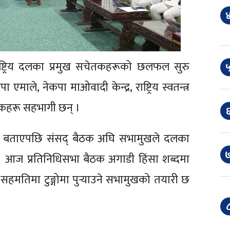
४
ाष्ट्रिय दलका प्रमुख सचेतकहरूको छलफल सुरु
५
ाले, नेकपा माओवादी केन्द्र, राष्ट्रिय स्वतन्त्र
 सचेतकहरू सहभागी छन् ।
६
र्ने बताएपछि संसद् बैठक अघि सभामुखले दलका
७
। आज प्रतिनिधिसभा बैठक अगाडी हिंसा शब्दमा
मतिमा टुङ्गोमा पुर्‍याउने सभामुखको तयारी छ
८