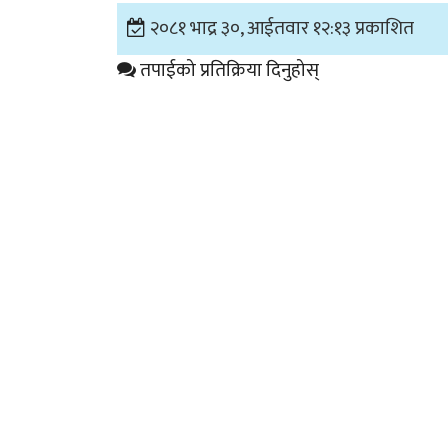
२०८१ भाद्र ३०, आईतवार १२:१३ प्रकाशित
तपाईको प्रतिक्रिया दिनुहोस्