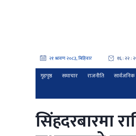
१६ : २२ : २
गृहपृष्ठ
समाचार
राजनीति
सार्वजनिक 
सिंहदरबारमा राष