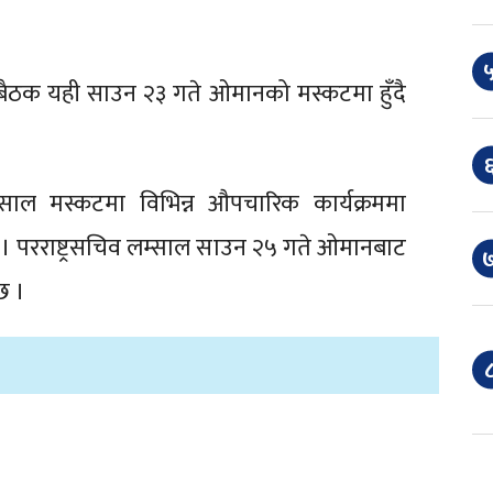
५
 बैठक यही साउन २३ गते ओमानको मस्कटमा हुँदै
६
म्साल मस्कटमा विभिन्न औपचारिक कार्यक्रममा
 छ । परराष्ट्रसचिव लम्साल साउन २५ गते ओमानबाट
७
छ ।
८