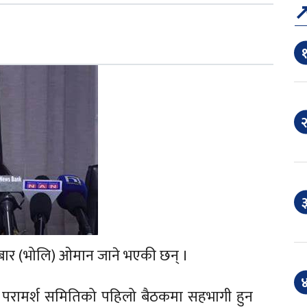
१
२
३
ोमबार (भोलि) ओमान जाने भएकी छन् ।
४
ीय परामर्श समितिको पहिलो बैठकमा सहभागी हुन