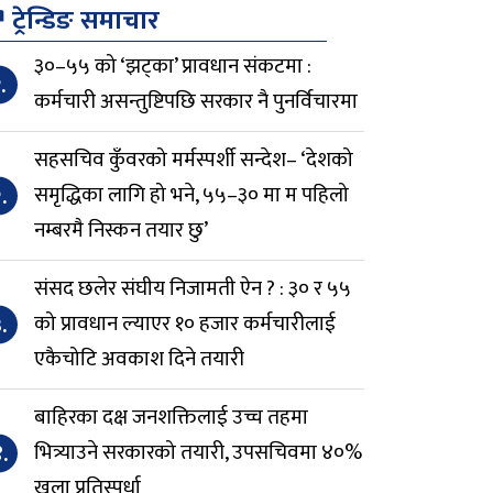
↗
ट्रेन्डिङ समाचार
३०–५५ को ‘झट्का’ प्रावधान संकटमा :
.
कर्मचारी असन्तुष्टिपछि सरकार नै पुनर्विचारमा
सहसचिव कुँवरको मर्मस्पर्शी सन्देश– ‘देशको
.
समृद्धिका लागि हो भने, ५५–३० मा म पहिलो
नम्बरमै निस्कन तयार छु’
संसद छलेर संघीय निजामती ऐन ? : ३० र ५५
.
को प्रावधान ल्याएर १० हजार कर्मचारीलाई
एकैचोटि अवकाश दिने तयारी
बाहिरका दक्ष जनशक्तिलाई उच्च तहमा
.
भित्र्याउने सरकारको तयारी, उपसचिवमा ४०%
खुला प्रतिस्पर्धा