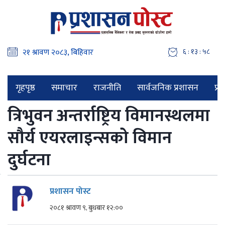
६ : १३ : ५९
गृहपृष्ठ
समाचार
राजनीति
सार्वजनिक प्रशासन
प्र
त्रिभुवन अन्तर्राष्ट्रिय विमानस्थलमा
सौर्य एयरलाइन्सको विमान
दुर्घटना
प्रशासन पोस्ट
२०८१ श्रावण ९, बुधबार १२:००