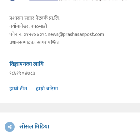
प्रशासन सञ्चार नेटवर्क प्रा.लि.
नयाँबानेश्वर, काठमाडौं
फोन नं. ०१५२४४०९८
news@prashasanpost.com
प्रधानसम्पादक: सागर पण्डित
विज्ञापनका लागि
९८४१५०४७८७
हाम्रो टीम
हाम्रो बारेमा
सोसल मिडिया