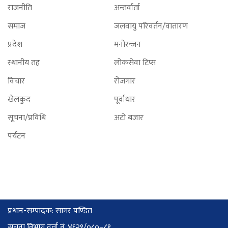
राजनीति
अन्तर्वार्ता
समाज
जलवायु परिवर्तन/वातारण
प्रदेश
मनोरन्जन
स्थानीय तह
लोकसेवा टिप्स
विचार
रोजगार
खेलकुद
पूर्वाधार
सूचना/प्रविधि
अटो बजार
पर्यटन
प्रधान-सम्पादक: सागर पण्डित
सूचना विभाग दर्ता नं. ४६२९/०८०–८१