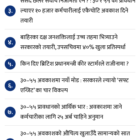
संसद छलेर संघीय निजामती ऐन ? : ३० र ५५ को प्रावधान
३.
ल्याएर १० हजार कर्मचारीलाई एकैचोटि अवकाश दिने
तयारी
बाहिरका दक्ष जनशक्तिलाई उच्च तहमा भित्र्याउने
४.
सरकारको तयारी, उपसचिवमा ४०% खुला प्रतिस्पर्धा
५.
किन दिए ब्रिटिश प्रधानमन्त्री कीर स्टार्मरले राजीनामा ?
३०–५५ अवकाशमा नयाँ मोड : सरकारले ल्यायो ‘सफ्ट
६.
एग्जिट’ का चार विकल्प
३०–५५ प्रावधानको आर्थिक भार : अवकाशमा जाने
७.
कर्मचारीका लागि २५ अर्ब चाहिने अनुमान
३०–५५ अवकाशको औचित्य खुलाउँदै सामान्यको सात