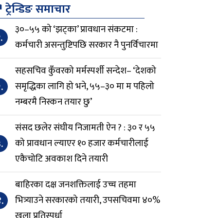
↗
ट्रेन्डिङ समाचार
३०–५५ को ‘झट्का’ प्रावधान संकटमा :
.
कर्मचारी असन्तुष्टिपछि सरकार नै पुनर्विचारमा
सहसचिव कुँवरको मर्मस्पर्शी सन्देश– ‘देशको
.
समृद्धिका लागि हो भने, ५५–३० मा म पहिलो
नम्बरमै निस्कन तयार छु’
संसद छलेर संघीय निजामती ऐन ? : ३० र ५५
.
को प्रावधान ल्याएर १० हजार कर्मचारीलाई
एकैचोटि अवकाश दिने तयारी
बाहिरका दक्ष जनशक्तिलाई उच्च तहमा
.
भित्र्याउने सरकारको तयारी, उपसचिवमा ४०%
खुला प्रतिस्पर्धा