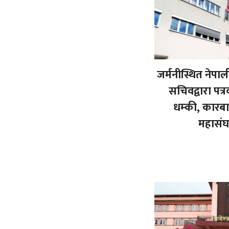
जर्मनीस्थित नेपा
सचिवद्वारा पत
धम्की, कारबाह
महासं