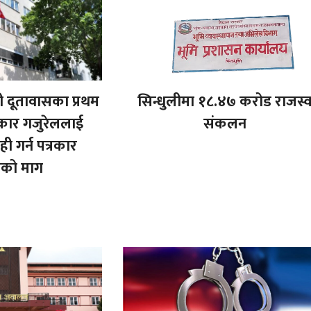
ली दूतावासका प्रथम
सिन्धुलीमा १८.४७ करोड राजस्
्रकार गजुरेललाई
संकलन
ी गर्न पत्रकार
घको माग