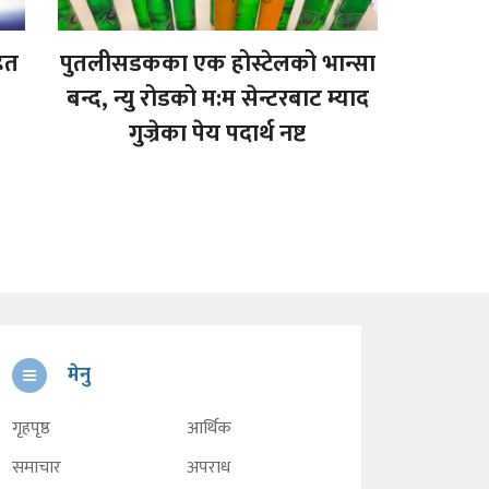
ित
पुतलीसडकका एक होस्टेलको भान्सा
बन्द, न्यु रोडको म:म सेन्टरबाट म्याद
गुज्रेका पेय पदार्थ नष्ट
मेनु
गृहपृष्ठ
आर्थिक
समाचार
अपराध