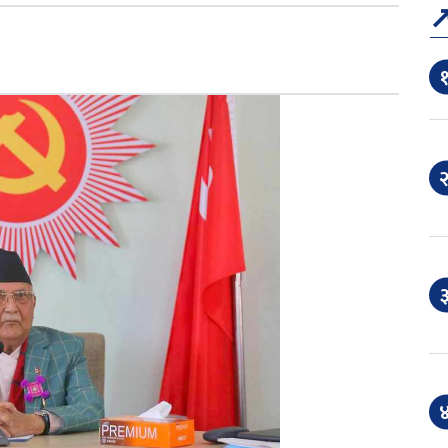
१
२
३
४