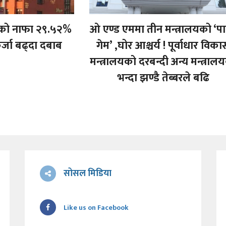
कको नाफा २९.५२%
ओ एण्ड एममा तीन मन्त्रालयको ‘प
र्जा बढ्दा दबाब
गेम’ ,घोर आश्चर्य ! पूर्वाधार विक
मन्त्रालयको दरबन्दी अन्य मन्त्राल
भन्दा झण्डै तेब्बरले बढि
सोसल मिडिया
Like us on Facebook