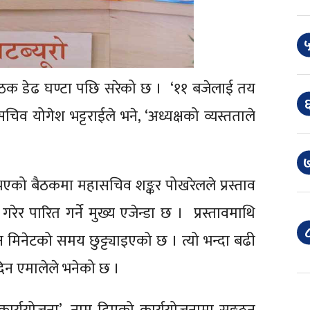
५
बैठक डेढ घण्टा पछि सरेको छ । ‘११ बजेलाई तय
६
व योगेश भट्टराईले भने, ‘अध्यक्षको व्यस्तताले
७
भएको बैठकमा महासचिव शङ्कर पोखरेलले प्रस्ताव
र पारित गर्ने मुख्य एजेन्डा छ । प्रस्तावमाथि
८
न मिनेटको समय छुट्ट्याइएको छ । त्यो भन्दा बढी
िन एमालेले भनेको छ ।