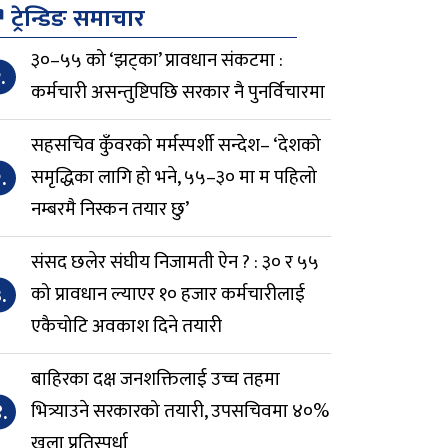
↗
ट्रेन्डिङ समाचार
३०–५५ को ‘झट्का’ प्रावधान संकटमा :
.
कर्मचारी असन्तुष्टिपछि सरकार नै पुनर्विचारमा
सहसचिव कुँवरको मर्मस्पर्शी सन्देश– ‘देशको
.
समृद्धिका लागि हो भने, ५५–३० मा म पहिलो
नम्बरमै निस्कन तयार छु’
संसद छलेर संघीय निजामती ऐन ? : ३० र ५५
.
को प्रावधान ल्याएर १० हजार कर्मचारीलाई
एकैचोटि अवकाश दिने तयारी
बाहिरका दक्ष जनशक्तिलाई उच्च तहमा
.
भित्र्याउने सरकारको तयारी, उपसचिवमा ४०%
खुला प्रतिस्पर्धा