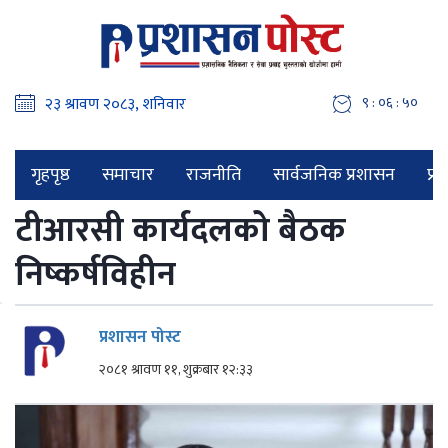
९ : ०६ : ५१
गृहपृष्ठ
समाचार
राजनीति
सार्वजनिक प्रशासन
प्र
टीआरसी कार्यदलको बैठक
निष्कर्षविहीन
प्रशासन पोस्ट
२०८१ श्रावण ११, शुक्रबार १२:३३