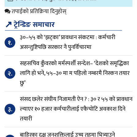
तपाईको प्रतिक्रिया दिनुहोस्
↗
ट्रेन्डिङ समाचार
३०–५५ को ‘झट्का’ प्रावधान संकटमा : कर्मचारी
१.
असन्तुष्टिपछि सरकार नै पुनर्विचारमा
सहसचिव कुँवरको मर्मस्पर्शी सन्देश– ‘देशको समृद्धिका
२.
लागि हो भने, ५५–३० मा म पहिलो नम्बरमै निस्कन तयार
छु’
संसद छलेर संघीय निजामती ऐन ? : ३० र ५५ को प्रावधान
३.
ल्याएर १० हजार कर्मचारीलाई एकैचोटि अवकाश दिने
तयारी
बाहिरका दक्ष जनशक्तिलाई उच्च तहमा भित्र्याउने