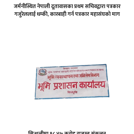
जर्मनीस्थित नेपाली दूतावासका प्रथम सचिवद्वारा पत्रकार
गजुरेललाई धम्की, कारबाही गर्न पत्रकार महासंघको माग
सिन्धुलीमा १८.४७ करोड राजस्व संकलन