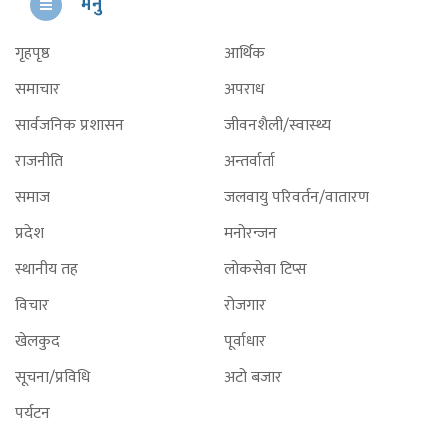
मेनु
गृहपृष्ठ
आर्थिक
समाचार
अपराध
सार्वजनिक प्रशासन
जीवनशैली/स्वास्थ्य
राजनीति
अन्तर्वार्ता
समाज
जलवायु परिवर्तन/वातारण
प्रदेश
मनोरन्जन
स्थानीय तह
लोकसेवा टिप्स
विचार
रोजगार
खेलकुद
पूर्वाधार
सूचना/प्रविधि
अटो बजार
पर्यटन