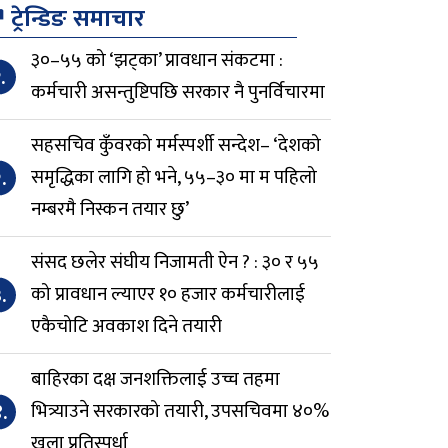
↗
ट्रेन्डिङ समाचार
३०–५५ को ‘झट्का’ प्रावधान संकटमा :
.
कर्मचारी असन्तुष्टिपछि सरकार नै पुनर्विचारमा
सहसचिव कुँवरको मर्मस्पर्शी सन्देश– ‘देशको
.
समृद्धिका लागि हो भने, ५५–३० मा म पहिलो
नम्बरमै निस्कन तयार छु’
संसद छलेर संघीय निजामती ऐन ? : ३० र ५५
.
को प्रावधान ल्याएर १० हजार कर्मचारीलाई
एकैचोटि अवकाश दिने तयारी
बाहिरका दक्ष जनशक्तिलाई उच्च तहमा
.
भित्र्याउने सरकारको तयारी, उपसचिवमा ४०%
खुला प्रतिस्पर्धा