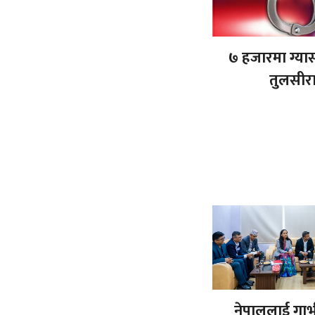
७ हजारमा ग्यास 
तुलसीरा
नेपाललाई गा