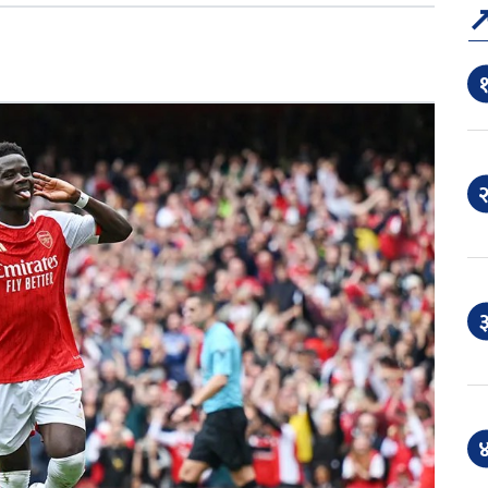
१
२
३
४