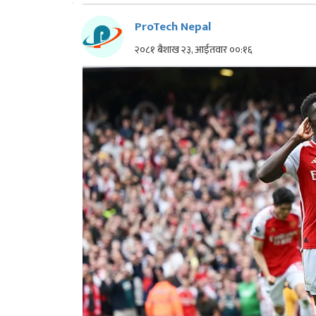
ProTech Nepal
२०८१ बैशाख २३, आईतवार ००:१६