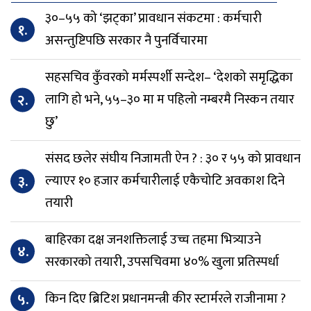
३०–५५ को ‘झट्का’ प्रावधान संकटमा : कर्मचारी
१.
असन्तुष्टिपछि सरकार नै पुनर्विचारमा
सहसचिव कुँवरको मर्मस्पर्शी सन्देश– ‘देशको समृद्धिका
२.
लागि हो भने, ५५–३० मा म पहिलो नम्बरमै निस्कन तयार
छु’
संसद छलेर संघीय निजामती ऐन ? : ३० र ५५ को प्रावधान
३.
ल्याएर १० हजार कर्मचारीलाई एकैचोटि अवकाश दिने
तयारी
बाहिरका दक्ष जनशक्तिलाई उच्च तहमा भित्र्याउने
४.
सरकारको तयारी, उपसचिवमा ४०% खुला प्रतिस्पर्धा
५.
किन दिए ब्रिटिश प्रधानमन्त्री कीर स्टार्मरले राजीनामा ?