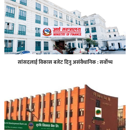
सांसदलाई विकास बजेट दिनु असंवैधानिक : सर्वोच्च