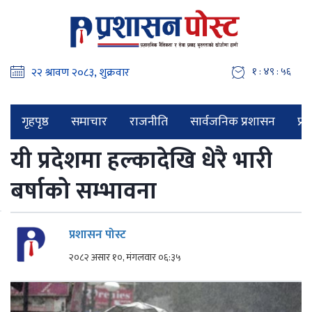
१ : ४९ : ५७
गृहपृष्ठ
समाचार
राजनीति
सार्वजनिक प्रशासन
प्र
यी प्रदेशमा हल्कादेखि धेरै भारी
बर्षाको सम्भावना
प्रशासन पोस्ट
२०८२ असार १०, मंगलवार ०६:३५