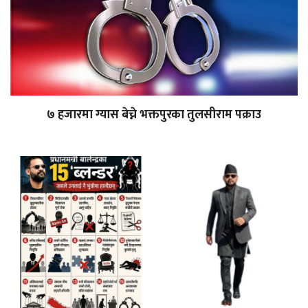
७ हजारमा ग्यास बेच्ने भक्तपुरका तुलसीराम पक्राउ