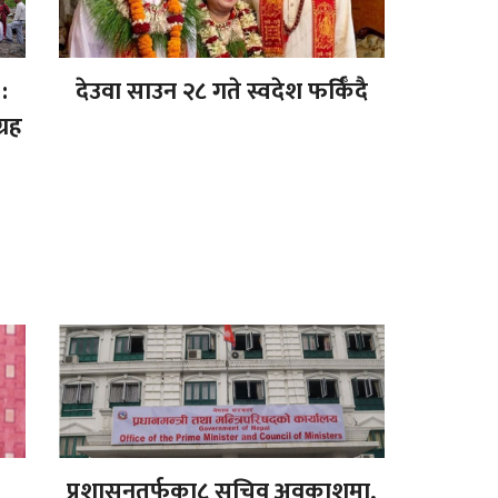
:
देउवा साउन २८ गते स्वदेश फर्किँदै
्रह
प्रशासनतर्फका८ सचिव अवकाशमा,