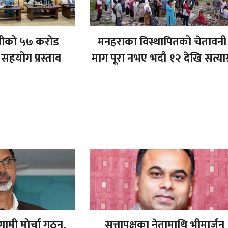
भीको ५७ करोड
मनहराका विस्थापितको चेतावनी 
सहयोग प्रस्ताव
माग पूरा नभए भदौ १२ देखि सत्याग
ामी मोर्चा गठन,
सत्तापक्षका नेतामाथि भीमार्जुन