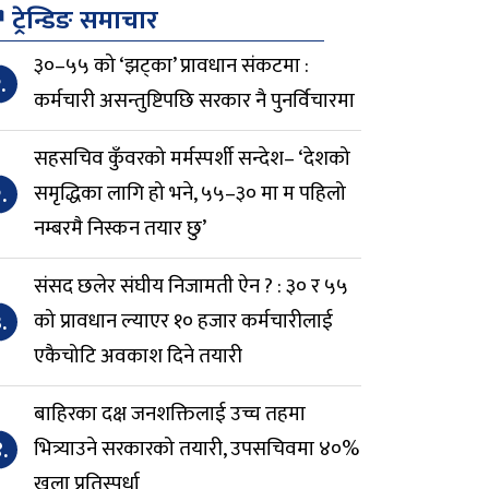
↗
ट्रेन्डिङ समाचार
३०–५५ को ‘झट्का’ प्रावधान संकटमा :
.
कर्मचारी असन्तुष्टिपछि सरकार नै पुनर्विचारमा
सहसचिव कुँवरको मर्मस्पर्शी सन्देश– ‘देशको
.
समृद्धिका लागि हो भने, ५५–३० मा म पहिलो
नम्बरमै निस्कन तयार छु’
संसद छलेर संघीय निजामती ऐन ? : ३० र ५५
.
को प्रावधान ल्याएर १० हजार कर्मचारीलाई
एकैचोटि अवकाश दिने तयारी
बाहिरका दक्ष जनशक्तिलाई उच्च तहमा
.
भित्र्याउने सरकारको तयारी, उपसचिवमा ४०%
खुला प्रतिस्पर्धा