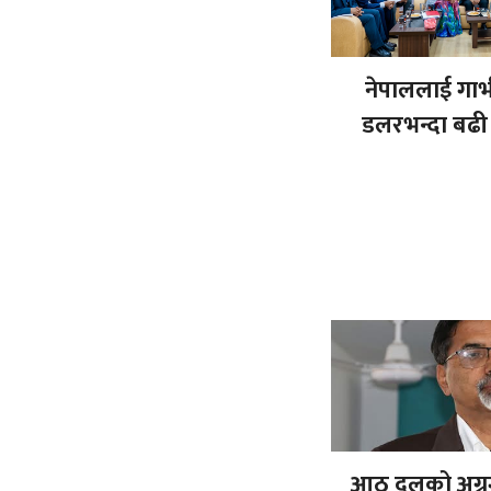
नेपाललाई गा
डलरभन्दा बढी 
आठ दलको अग्रग