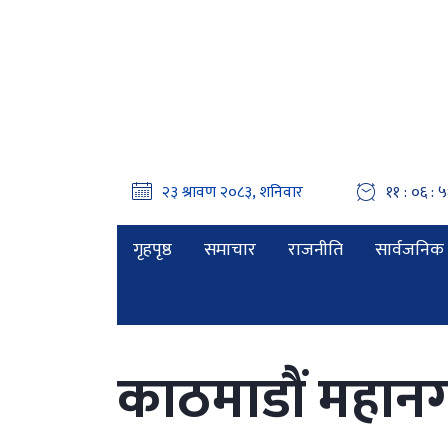
११ : ०६ : 
गृहपृष्ठ
समाचार
राजनीति
सार्वजनिक 
काठमाडौं महान