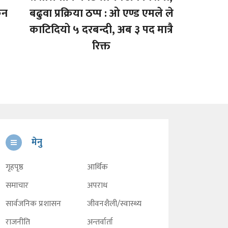
िन
बढुवा प्रक्रिया ठप्प : ओ एण्ड एमले ले
काटिदियो ५ दरबन्दी, अब ३ पद मात्रै
रिक्त
मेनु
गृहपृष्ठ
आर्थिक
समाचार
अपराध
सार्वजनिक प्रशासन
जीवनशैली/स्वास्थ्य
राजनीति
अन्तर्वार्ता