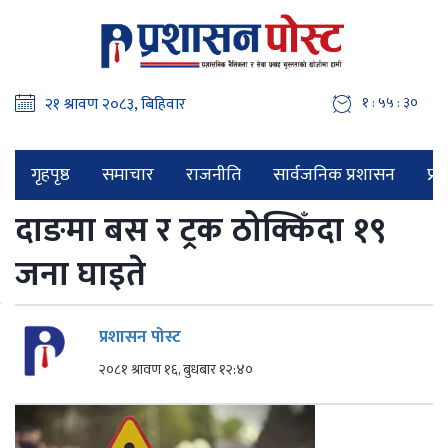
१ : ५५ : ३१
गृहपृष्ठ
समाचार
राजनीति
सार्वजनिक प्रशासन
प्र
दाङमा बस र ट्रक ठोक्किँदा १९
जना घाइते
प्रशासन पोस्ट
२०८१ श्रावण १६, बुधबार १२:४०