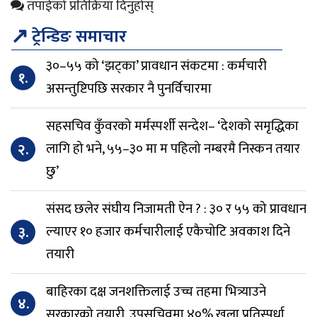
तपाईको प्रतिक्रिया दिनुहोस्
↗
ट्रेन्डिङ समाचार
३०–५५ को ‘झट्का’ प्रावधान संकटमा : कर्मचारी
१.
असन्तुष्टिपछि सरकार नै पुनर्विचारमा
सहसचिव कुँवरको मर्मस्पर्शी सन्देश– ‘देशको समृद्धिका
२.
लागि हो भने, ५५–३० मा म पहिलो नम्बरमै निस्कन तयार
छु’
संसद छलेर संघीय निजामती ऐन ? : ३० र ५५ को प्रावधान
३.
ल्याएर १० हजार कर्मचारीलाई एकैचोटि अवकाश दिने
तयारी
बाहिरका दक्ष जनशक्तिलाई उच्च तहमा भित्र्याउने
४.
सरकारको तयारी, उपसचिवमा ४०% खुला प्रतिस्पर्धा