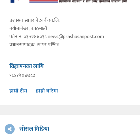
प्रशासन सञ्चार नेटवर्क प्रा.लि.
नयाँबानेश्वर, काठमाडौं
फोन नं. ०१५२४४०९८
news@prashasanpost.com
प्रधानसम्पादक: सागर पण्डित
विज्ञापनका लागि
९८४१५०४७८७
हाम्रो टीम
हाम्रो बारेमा
सोसल मिडिया