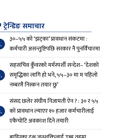
↗
ट्रेन्डिङ समाचार
३०–५५ को ‘झट्का’ प्रावधान संकटमा :
.
कर्मचारी असन्तुष्टिपछि सरकार नै पुनर्विचारमा
सहसचिव कुँवरको मर्मस्पर्शी सन्देश– ‘देशको
.
समृद्धिका लागि हो भने, ५५–३० मा म पहिलो
नम्बरमै निस्कन तयार छु’
संसद छलेर संघीय निजामती ऐन ? : ३० र ५५
.
को प्रावधान ल्याएर १० हजार कर्मचारीलाई
एकैचोटि अवकाश दिने तयारी
बाहिरका दक्ष जनशक्तिलाई उच्च तहमा