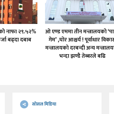
कको नाफा २९.५२%
ओ एण्ड एममा तीन मन्त्रालयको ‘प
र्जा बढ्दा दबाब
गेम’ ,घोर आश्चर्य ! पूर्वाधार विक
मन्त्रालयको दरबन्दी अन्य मन्त्राल
भन्दा झण्डै तेब्बरले बढि
सोसल मिडिया