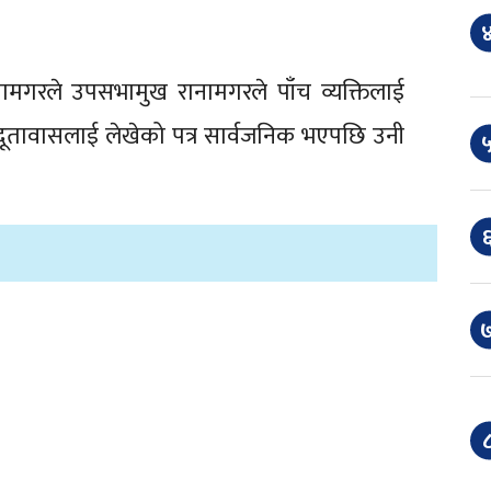
४
नामगरले उपसभामुख रानामगरले पाँच व्यक्तिलाई
दूतावासलाई लेखेको पत्र सार्वजनिक भएपछि उनी
५
६
७
८