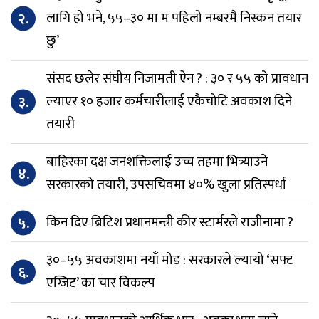
२.
लागि हो भने, ५५–३० मा म पहिलो नम्बरमै निस्कन तयार
छु’
संसद छलेर संघीय निजामती ऐन ? : ३० र ५५ को प्रावधान
३.
ल्याएर १० हजार कर्मचारीलाई एकैचोटि अवकाश दिने
तयारी
बाहिरका दक्ष जनशक्तिलाई उच्च तहमा भित्र्याउने
४.
सरकारको तयारी, उपसचिवमा ४०% खुला प्रतिस्पर्धा
५.
किन दिए ब्रिटिश प्रधानमन्त्री कीर स्टार्मरले राजीनामा ?
३०–५५ अवकाशमा नयाँ मोड : सरकारले ल्यायो ‘सफ्ट
६.
एग्जिट’ का चार विकल्प