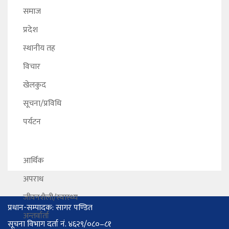
समाज
प्रदेश
स्थानीय तह
विचार
खेलकुद
सूचना/प्रविधि
पर्यटन
आर्थिक
अपराध
जीवनशैली/स्वास्थ्य
प्रधान-सम्पादक: सागर पण्डित
अन्तर्वार्ता
सूचना विभाग दर्ता नं. ४६२९/०८०–८१