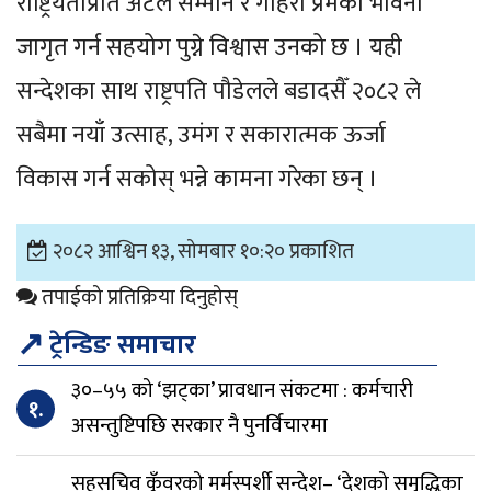
राष्ट्रियताप्रति अटल सम्मान र गहिरो प्रेमको भावना
जागृत गर्न सहयोग पुग्ने विश्वास उनको छ । यही
सन्देशका साथ राष्ट्रपति पौडेलले बडादसैँ २०८२ ले
सबैमा नयाँ उत्साह, उमंग र सकारात्मक ऊर्जा
विकास गर्न सकोस् भन्ने कामना गरेका छन् ।
२०८२ आश्विन १३, सोमबार १०:२० प्रकाशित
तपाईको प्रतिक्रिया दिनुहोस्
↗
ट्रेन्डिङ समाचार
३०–५५ को ‘झट्का’ प्रावधान संकटमा : कर्मचारी
१.
असन्तुष्टिपछि सरकार नै पुनर्विचारमा
सहसचिव कुँवरको मर्मस्पर्शी सन्देश– ‘देशको समृद्धिका