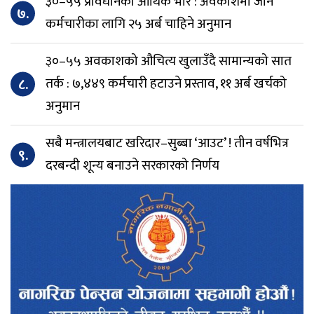
३०–५५ प्रावधानको आर्थिक भार : अवकाशमा जाने
७.
कर्मचारीका लागि २५ अर्ब चाहिने अनुमान
३०–५५ अवकाशको औचित्य खुलाउँदै सामान्यको सात
८.
तर्क : ७,४४९ कर्मचारी हटाउने प्रस्ताव, ११ अर्ब खर्चको
अनुमान
सबै मन्त्रालयबाट खरिदार–सुब्बा ‘आउट’ ! तीन वर्षभित्र
९.
दरबन्दी शून्य बनाउने सरकारको निर्णय