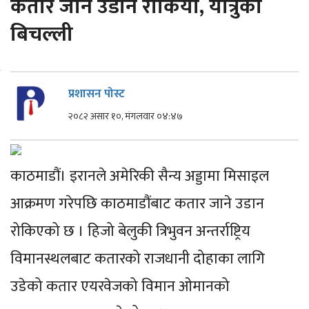
कतार जाने उडान रोकियो, यात्रुको
बिचल्ली
प्रशासन पोस्ट
२०८२ असार १०, मंगलवार ०४:४७
काठमाडौं। इरानले अमेरिकी सैन्य अड्डामा मिसाइल
आक्रमण गरेपछि काठमाडौंबाट कतार जाने उडान
रोकिएको छ । हिजो बेलुकी त्रिभुवन अन्तर्राष्ट्रिय
विमानस्थलबाट कतारको राजधानी दोहाका लागि
उडेको कतार एयरवेजको विमान ओमानको