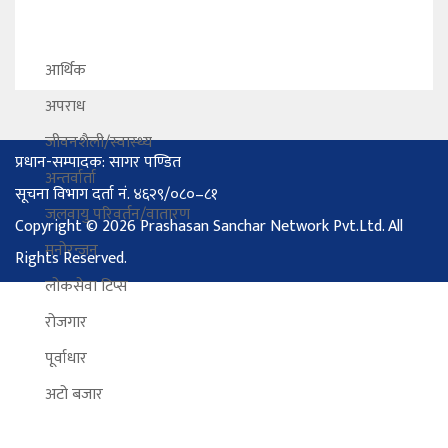
आर्थिक
अपराध
जीवनशैली/स्वास्थ्य
प्रधान-सम्पादक: सागर पण्डित
अन्तर्वार्ता
सूचना विभाग दर्ता नं. ४६२९/०८०–८१
जलवायु परिवर्तन/वातारण
Copyright © 2026 Prashasan Sanchar Network Pvt.Ltd. All
मनोरन्जन
Rights Reserved.
लोकसेवा टिप्स
रोजगार
पूर्वाधार
अटो बजार