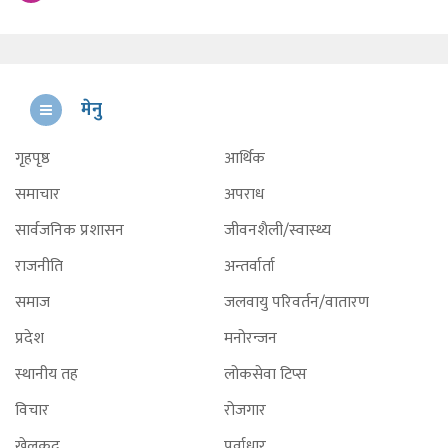
मेनु
गृहपृष्ठ
आर्थिक
समाचार
अपराध
सार्वजनिक प्रशासन
जीवनशैली/स्वास्थ्य
राजनीति
अन्तर्वार्ता
समाज
जलवायु परिवर्तन/वातारण
प्रदेश
मनोरन्जन
स्थानीय तह
लोकसेवा टिप्स
विचार
रोजगार
खेलकुद
पूर्वाधार