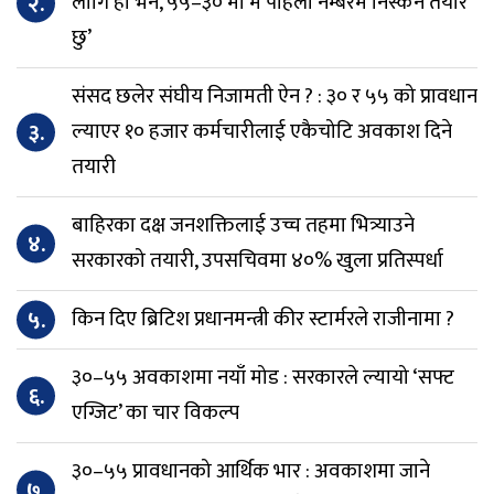
२.
लागि हो भने, ५५–३० मा म पहिलो नम्बरमै निस्कन तयार
छु’
संसद छलेर संघीय निजामती ऐन ? : ३० र ५५ को प्रावधान
३.
ल्याएर १० हजार कर्मचारीलाई एकैचोटि अवकाश दिने
तयारी
बाहिरका दक्ष जनशक्तिलाई उच्च तहमा भित्र्याउने
४.
सरकारको तयारी, उपसचिवमा ४०% खुला प्रतिस्पर्धा
५.
किन दिए ब्रिटिश प्रधानमन्त्री कीर स्टार्मरले राजीनामा ?
३०–५५ अवकाशमा नयाँ मोड : सरकारले ल्यायो ‘सफ्ट
६.
एग्जिट’ का चार विकल्प
३०–५५ प्रावधानको आर्थिक भार : अवकाशमा जाने
७.