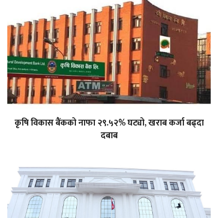
कृषि विकास बैंकको नाफा २९.५२% घट्यो, खराब कर्जा बढ्दा
दबाब