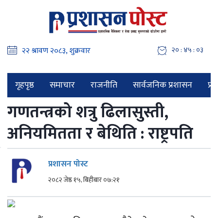
२० : ४५ : ०४
गृहपृष्ठ
समाचार
राजनीति
सार्वजनिक प्रशासन
प्र
गणतन्त्रको शत्रु ढिलासुस्ती,
अनियमितता र बेथिति : राष्ट्रपति
प्रशासन पोस्ट
२०८२ जेष्ठ १५, बिहीबार ०७:२१