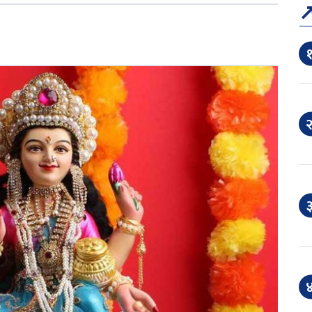
१
२
३
४