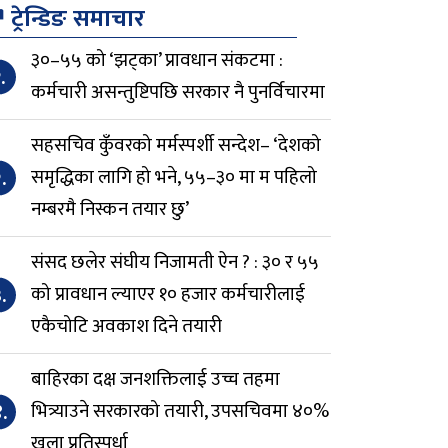
↗
ट्रेन्डिङ समाचार
३०–५५ को ‘झट्का’ प्रावधान संकटमा :
.
कर्मचारी असन्तुष्टिपछि सरकार नै पुनर्विचारमा
सहसचिव कुँवरको मर्मस्पर्शी सन्देश– ‘देशको
.
समृद्धिका लागि हो भने, ५५–३० मा म पहिलो
नम्बरमै निस्कन तयार छु’
संसद छलेर संघीय निजामती ऐन ? : ३० र ५५
.
को प्रावधान ल्याएर १० हजार कर्मचारीलाई
एकैचोटि अवकाश दिने तयारी
बाहिरका दक्ष जनशक्तिलाई उच्च तहमा
.
भित्र्याउने सरकारको तयारी, उपसचिवमा ४०%
खुला प्रतिस्पर्धा