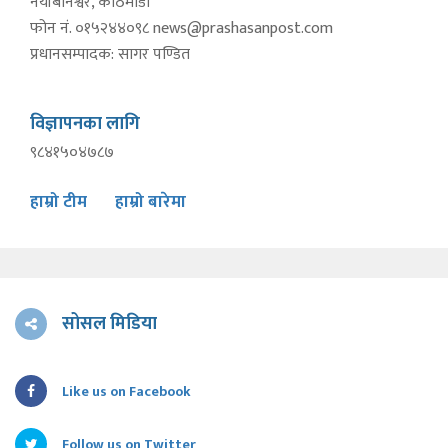
नयाँबानेश्वर, काठमाडौं
फोन नं. ०१५२४४०९८
news@prashasanpost.com
प्रधानसम्पादक: सागर पण्डित
विज्ञापनका लागि
९८४१५०४७८७
हाम्रो टीम
हाम्रो बारेमा
सोसल मिडिया
Like us on Facebook
Follow us on Twitter