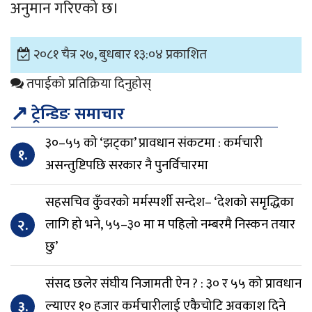
अनुमान गरिएको छ।
२०८१ चैत्र २७, बुधबार १३:०४ प्रकाशित
तपाईको प्रतिक्रिया दिनुहोस्
↗
ट्रेन्डिङ समाचार
३०–५५ को ‘झट्का’ प्रावधान संकटमा : कर्मचारी
१.
असन्तुष्टिपछि सरकार नै पुनर्विचारमा
सहसचिव कुँवरको मर्मस्पर्शी सन्देश– ‘देशको समृद्धिका
२.
लागि हो भने, ५५–३० मा म पहिलो नम्बरमै निस्कन तयार
छु’
संसद छलेर संघीय निजामती ऐन ? : ३० र ५५ को प्रावधान
३.
ल्याएर १० हजार कर्मचारीलाई एकैचोटि अवकाश दिने