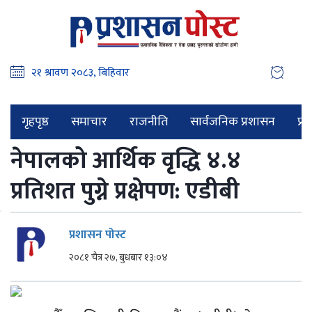
गृहपृष्ठ
समाचार
राजनीति
सार्वजनिक प्रशासन
प्र
नेपालको आर्थिक वृद्धि ४.४
प्रतिशत पुग्ने प्रक्षेपण: एडीबी
प्रशासन पोस्ट
२०८१ चैत्र २७, बुधबार १३:०४