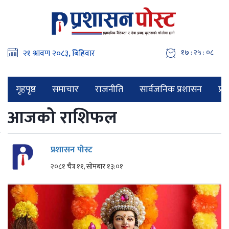
१७ : २५ : ०९
गृहपृष्ठ
समाचार
राजनीति
सार्वजनिक प्रशासन
प्र
आजको राशिफल
प्रशासन पोस्ट
२०८१ चैत्र ११, सोमबार १३:०१