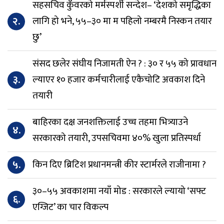
सहसचिव कुँवरको मर्मस्पर्शी सन्देश– ‘देशको समृद्धिका
२.
लागि हो भने, ५५–३० मा म पहिलो नम्बरमै निस्कन तयार
छु’
संसद छलेर संघीय निजामती ऐन ? : ३० र ५५ को प्रावधान
३.
ल्याएर १० हजार कर्मचारीलाई एकैचोटि अवकाश दिने
तयारी
बाहिरका दक्ष जनशक्तिलाई उच्च तहमा भित्र्याउने
४.
सरकारको तयारी, उपसचिवमा ४०% खुला प्रतिस्पर्धा
५.
किन दिए ब्रिटिश प्रधानमन्त्री कीर स्टार्मरले राजीनामा ?
३०–५५ अवकाशमा नयाँ मोड : सरकारले ल्यायो ‘सफ्ट
६.
एग्जिट’ का चार विकल्प