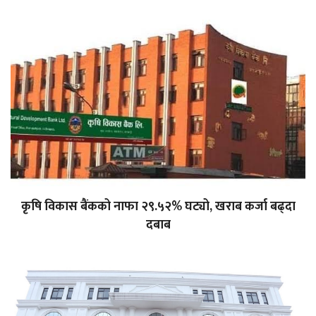
कृषि विकास बैंकको नाफा २९.५२% घट्यो, खराब कर्जा बढ्दा
दबाब