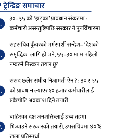
↗
ट्रेन्डिङ समाचार
३०–५५ को ‘झट्का’ प्रावधान संकटमा :
.
कर्मचारी असन्तुष्टिपछि सरकार नै पुनर्विचारमा
सहसचिव कुँवरको मर्मस्पर्शी सन्देश– ‘देशको
.
समृद्धिका लागि हो भने, ५५–३० मा म पहिलो
नम्बरमै निस्कन तयार छु’
संसद छलेर संघीय निजामती ऐन ? : ३० र ५५
.
को प्रावधान ल्याएर १० हजार कर्मचारीलाई
एकैचोटि अवकाश दिने तयारी
बाहिरका दक्ष जनशक्तिलाई उच्च तहमा
.
भित्र्याउने सरकारको तयारी, उपसचिवमा ४०%
खुला प्रतिस्पर्धा