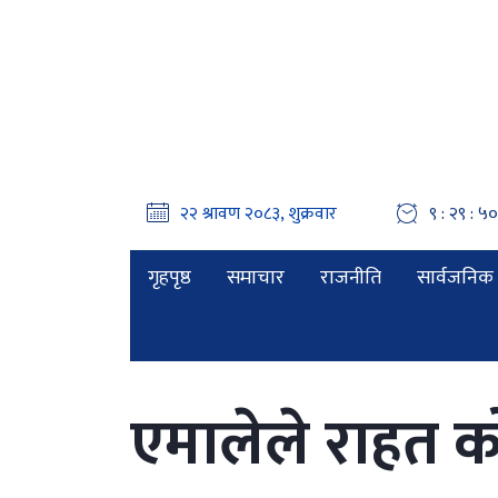
९ : २९ : ५१
गृहपृष्ठ
समाचार
राजनीति
सार्वजनिक 
एमालेले राहत क