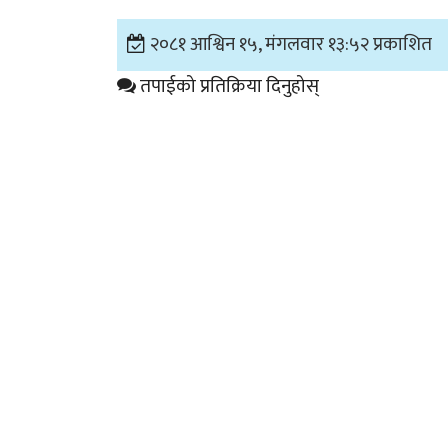
२०८१ आश्विन १५, मंगलवार १३:५२ प्रकाशित
तपाईको प्रतिक्रिया दिनुहोस्