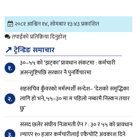
२०८१ आश्विन १४, सोमबार १३:४३ प्रकाशित
तपाईको प्रतिक्रिया दिनुहोस्
↗
ट्रेन्डिङ समाचार
३०–५५ को ‘झट्का’ प्रावधान संकटमा : कर्मचारी
१.
असन्तुष्टिपछि सरकार नै पुनर्विचारमा
सहसचिव कुँवरको मर्मस्पर्शी सन्देश– ‘देशको समृद्धिका
२.
लागि हो भने, ५५–३० मा म पहिलो नम्बरमै निस्कन तयार
छु’
संसद छलेर संघीय निजामती ऐन ? : ३० र ५५ को प्रावधान
३.
ल्याएर १० हजार कर्मचारीलाई एकैचोटि अवकाश दिने