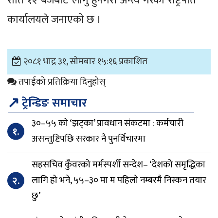
राति १२ बजेबाट लागु हुनेगरी अन्त्य गरेको राष्ट्रपति
कार्यालयले जनाएको छ ।
२०८१ भाद्र ३१, सोमबार १५:१६ प्रकाशित
तपाईको प्रतिक्रिया दिनुहोस्
↗
ट्रेन्डिङ समाचार
३०–५५ को ‘झट्का’ प्रावधान संकटमा : कर्मचारी
१.
असन्तुष्टिपछि सरकार नै पुनर्विचारमा
सहसचिव कुँवरको मर्मस्पर्शी सन्देश– ‘देशको समृद्धिका
२.
लागि हो भने, ५५–३० मा म पहिलो नम्बरमै निस्कन तयार
छु’