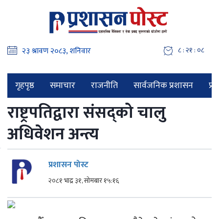
८ : २१ : ०९
गृहपृष्ठ
समाचार
राजनीति
सार्वजनिक प्रशासन
प्र
राष्ट्रपतिद्वारा संसद्को चालु
अधिवेशन अन्त्य
प्रशासन पोस्ट
२०८१ भाद्र ३१, सोमबार १५:१६