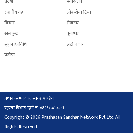
प्रदेश
मनोरन्जन
स्थानीय तह
लोकसेवा टिप्स
विचार
रोजगार
खेलकुद
पूर्वाधार
सूचना/प्रविधि
अटो बजार
पर्यटन
प्रधान-सम्पादक: सागर पण्डित
सूचना विभाग दर्ता नं. ४६२९/०८०–८१
Copyright © 2026 Prashasan Sanchar Network Pvt.Ltd. All
Rights Reserved.