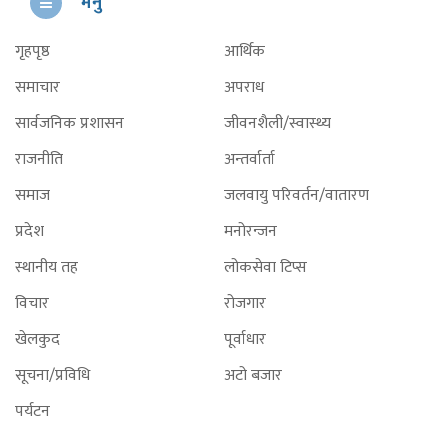
मेनु
गृहपृष्ठ
आर्थिक
समाचार
अपराध
सार्वजनिक प्रशासन
जीवनशैली/स्वास्थ्य
राजनीति
अन्तर्वार्ता
समाज
जलवायु परिवर्तन/वातारण
प्रदेश
मनोरन्जन
स्थानीय तह
लोकसेवा टिप्स
विचार
रोजगार
खेलकुद
पूर्वाधार
सूचना/प्रविधि
अटो बजार
पर्यटन