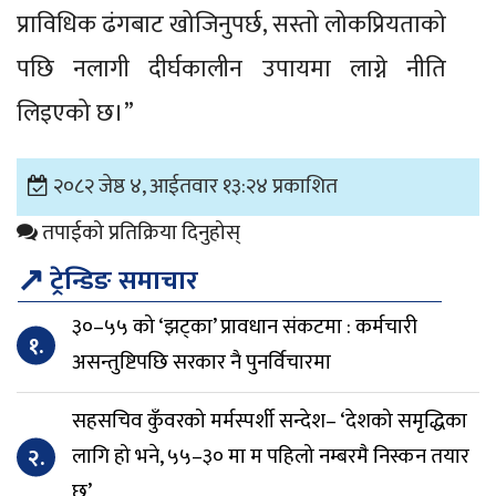
प्राविधिक ढंगबाट खोजिनुपर्छ, सस्तो लोकप्रियताको
पछि नलागी दीर्घकालीन उपायमा लाग्ने नीति
लिइएको छ।”
२०८२ जेष्ठ ४, आईतवार १३:२४ प्रकाशित
तपाईको प्रतिक्रिया दिनुहोस्
↗
ट्रेन्डिङ समाचार
३०–५५ को ‘झट्का’ प्रावधान संकटमा : कर्मचारी
१.
असन्तुष्टिपछि सरकार नै पुनर्विचारमा
सहसचिव कुँवरको मर्मस्पर्शी सन्देश– ‘देशको समृद्धिका
२.
लागि हो भने, ५५–३० मा म पहिलो नम्बरमै निस्कन तयार
छु’