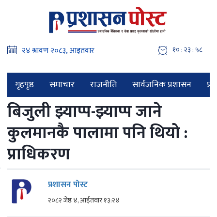
१० : २३ : ५९
गृहपृष्ठ
समाचार
राजनीति
सार्वजनिक प्रशासन
प्र
बिजुली झ्याप्प-झ्याप्प जाने
कुलमानकै पालामा पनि थियो :
प्राधिकरण
प्रशासन पोस्ट
२०८२ जेष्ठ ४, आईतवार १३:२४