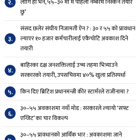
२.
लागि हो भने, ५५–३० मा म पहिलो नम्बरमै निस्कन तयार
छु’
संसद छलेर संघीय निजामती ऐन ? : ३० र ५५ को प्रावधान
३.
ल्याएर १० हजार कर्मचारीलाई एकैचोटि अवकाश दिने
तयारी
बाहिरका दक्ष जनशक्तिलाई उच्च तहमा भित्र्याउने
४.
सरकारको तयारी, उपसचिवमा ४०% खुला प्रतिस्पर्धा
५.
किन दिए ब्रिटिश प्रधानमन्त्री कीर स्टार्मरले राजीनामा ?
३०–५५ अवकाशमा नयाँ मोड : सरकारले ल्यायो ‘सफ्ट
६.
एग्जिट’ का चार विकल्प
३०–५५ प्रावधानको आर्थिक भार : अवकाशमा जाने