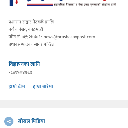
प्रशासन सञ्चार नेटवर्क प्रा.लि.
नयाँबानेश्वर, काठमाडौं
फोन नं. ०१५२४४०९८
news@prashasanpost.com
प्रधानसम्पादक: सागर पण्डित
विज्ञापनका लागि
९८४१५०४७८७
हाम्रो टीम
हाम्रो बारेमा
सोसल मिडिया