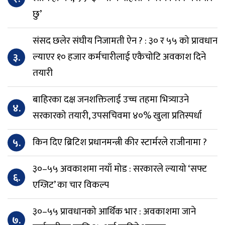
छु’
संसद छलेर संघीय निजामती ऐन ? : ३० र ५५ को प्रावधान
३.
ल्याएर १० हजार कर्मचारीलाई एकैचोटि अवकाश दिने
तयारी
बाहिरका दक्ष जनशक्तिलाई उच्च तहमा भित्र्याउने
४.
सरकारको तयारी, उपसचिवमा ४०% खुला प्रतिस्पर्धा
५.
किन दिए ब्रिटिश प्रधानमन्त्री कीर स्टार्मरले राजीनामा ?
३०–५५ अवकाशमा नयाँ मोड : सरकारले ल्यायो ‘सफ्ट
६.
एग्जिट’ का चार विकल्प
३०–५५ प्रावधानको आर्थिक भार : अवकाशमा जाने
७.