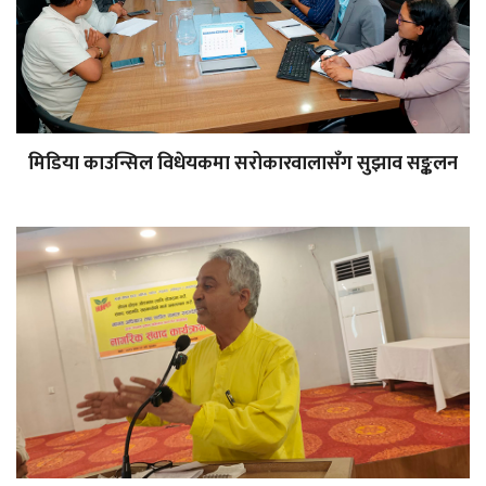
मिडिया काउन्सिल विधेयकमा सरोकारवालासँग सुझाव सङ्कलन