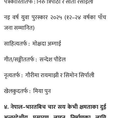
पत्रकारितातर्फ : निरु त्रिपाठी र सीता रसाइली
नइ वर्ष युवा पुरस्कार २०२५ (१२–२४ वर्षका पाँच
जना सम्मानित)
साहित्यतर्फ : मोक्षदा अम्गाई
गीत/सङ्गीततर्फ : सन्देश पौडेल
नृत्यतर्फ : गौरीमा रायमाझी र सिमोन सिर्पाली
खेलकुदतर्फ : मिया पुन
४. नेपाल–भारतबिच चार सय केभी क्षमताका दुई
अन्तरदेशीय प्रसारण लाइन निर्माणका लागि