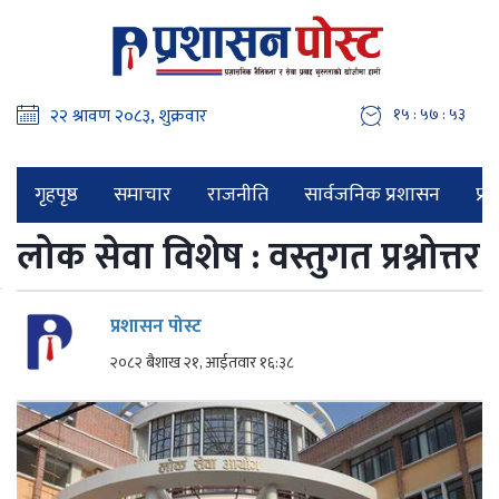
१५ : ५७ : ५४
गृहपृष्ठ
समाचार
राजनीति
सार्वजनिक प्रशासन
प्र
लोक सेवा विशेष : वस्तुगत प्रश्नोत्तर
प्रशासन पोस्ट
२०८२ बैशाख २१, आईतवार १६:३८