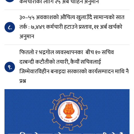
कर्मचारीका लागि २५ अर्ब चाहिने अनुमान
३०–५५ अवकाशको औचित्य खुलाउँदै सामान्यको सात
८.
तर्क : ७,४४९ कर्मचारी हटाउने प्रस्ताव, ११ अर्ब खर्चको
अनुमान
फितलो र भद्रगोल व्यवस्थापनका बीच १० सचिव
दरबन्दी कटौतीको तयारी, कैयौं सचिवलाई
९.
जिम्मेवारविहीन बनाइदा सरकारको कार्यसम्पादन माथि नै
प्रश्न