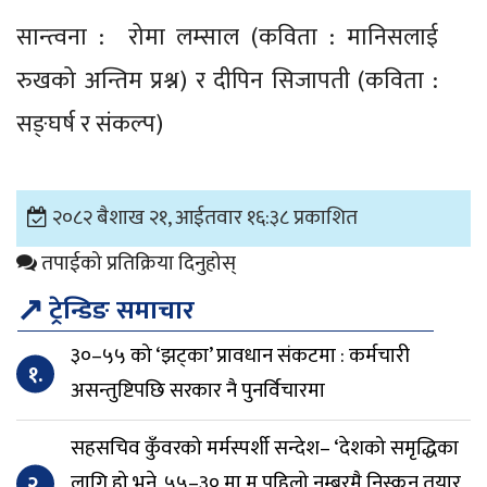
सान्त्वना : रोमा लम्साल (कविता : मानिसलाई
रुखको अन्तिम प्रश्न) र दीपिन सिजापती (कविता :
सङ्घर्ष र संकल्प)
२०८२ बैशाख २१, आईतवार १६:३८ प्रकाशित
तपाईको प्रतिक्रिया दिनुहोस्
↗
ट्रेन्डिङ समाचार
३०–५५ को ‘झट्का’ प्रावधान संकटमा : कर्मचारी
१.
असन्तुष्टिपछि सरकार नै पुनर्विचारमा
सहसचिव कुँवरको मर्मस्पर्शी सन्देश– ‘देशको समृद्धिका
२.
लागि हो भने, ५५–३० मा म पहिलो नम्बरमै निस्कन तयार