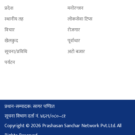
प्रदेश
मनोरन्जन
स्थानीय तह
लोकसेवा टिप्स
विचार
रोजगार
खेलकुद
पूर्वाधार
सूचना/प्रविधि
अटो बजार
पर्यटन
प्रधान-सम्पादक: सागर पण्डित
सूचना विभाग दर्ता नं. ४६२९/०८०–८१
Copyright © 2026 Prashasan Sanchar Network Pvt.Ltd. All