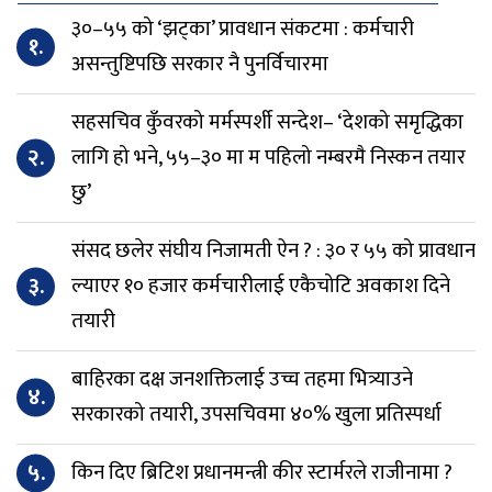
३०–५५ को ‘झट्का’ प्रावधान संकटमा : कर्मचारी
१.
असन्तुष्टिपछि सरकार नै पुनर्विचारमा
सहसचिव कुँवरको मर्मस्पर्शी सन्देश– ‘देशको समृद्धिका
२.
लागि हो भने, ५५–३० मा म पहिलो नम्बरमै निस्कन तयार
छु’
संसद छलेर संघीय निजामती ऐन ? : ३० र ५५ को प्रावधान
३.
ल्याएर १० हजार कर्मचारीलाई एकैचोटि अवकाश दिने
तयारी
बाहिरका दक्ष जनशक्तिलाई उच्च तहमा भित्र्याउने
४.
सरकारको तयारी, उपसचिवमा ४०% खुला प्रतिस्पर्धा
५.
किन दिए ब्रिटिश प्रधानमन्त्री कीर स्टार्मरले राजीनामा ?