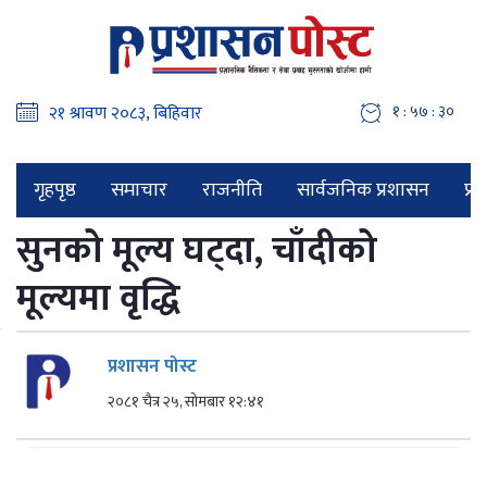
१ : ५७ : ३१
गृहपृष्ठ
समाचार
राजनीति
सार्वजनिक प्रशासन
प्र
सुनको मूल्य घट्दा, चाँदीको
मूल्यमा वृद्धि
प्रशासन पोस्ट
२०८१ चैत्र २५, सोमबार १२:४१