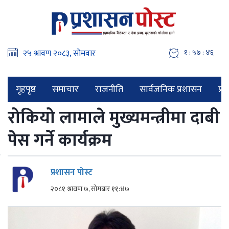
१ : ५७ : ४७
गृहपृष्ठ
समाचार
राजनीति
सार्वजनिक प्रशासन
प्र
रोकियो लामाले मुख्यमन्त्रीमा दाबी
पेस गर्ने कार्यक्रम
प्रशासन पोस्ट
२०८१ श्रावण ७, सोमबार ११:४७