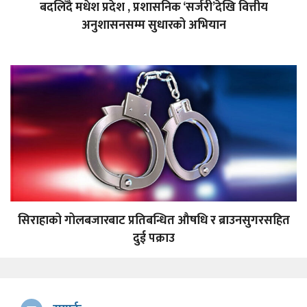
बदलिँदै मधेश प्रदेश , प्रशासनिक ‘सर्जरी’देखि वित्तीय
अनुशासनसम्म सुधारको अभियान
सिराहाको गोलबजारबाट प्रतिबन्धित औषधि र ब्राउनसुगरसहित
दुई पक्राउ