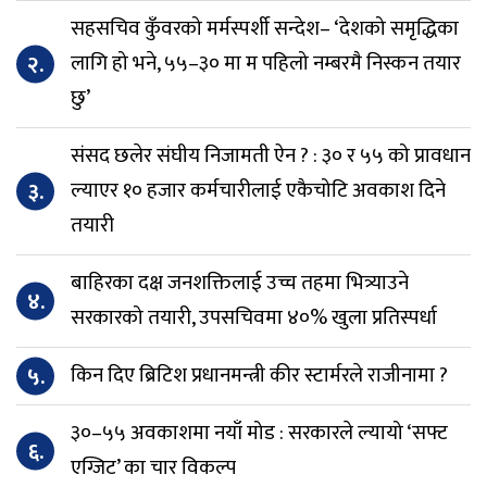
सहसचिव कुँवरको मर्मस्पर्शी सन्देश– ‘देशको समृद्धिका
२.
लागि हो भने, ५५–३० मा म पहिलो नम्बरमै निस्कन तयार
छु’
संसद छलेर संघीय निजामती ऐन ? : ३० र ५५ को प्रावधान
३.
ल्याएर १० हजार कर्मचारीलाई एकैचोटि अवकाश दिने
तयारी
बाहिरका दक्ष जनशक्तिलाई उच्च तहमा भित्र्याउने
४.
सरकारको तयारी, उपसचिवमा ४०% खुला प्रतिस्पर्धा
५.
किन दिए ब्रिटिश प्रधानमन्त्री कीर स्टार्मरले राजीनामा ?
३०–५५ अवकाशमा नयाँ मोड : सरकारले ल्यायो ‘सफ्ट
६.
एग्जिट’ का चार विकल्प