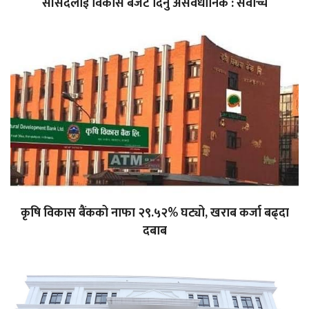
सांसदलाई विकास बजेट दिनु असंवैधानिक : सर्वोच्च
कृषि विकास बैंकको नाफा २९.५२% घट्यो, खराब कर्जा बढ्दा
दबाब