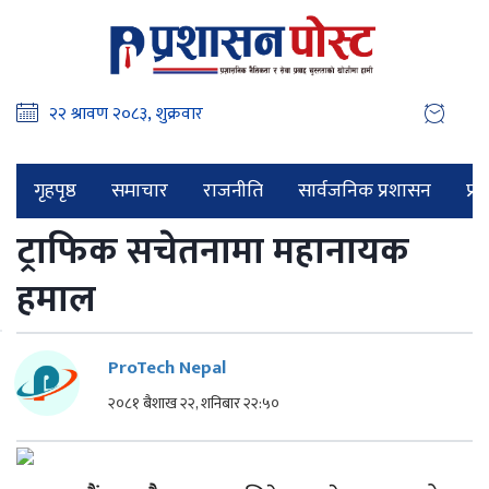
गृहपृष्ठ
समाचार
राजनीति
सार्वजनिक प्रशासन
प्र
ट्राफिक सचेतनामा महानायक
हमाल
ProTech Nepal
२०८१ बैशाख २२, शनिबार २२:५०