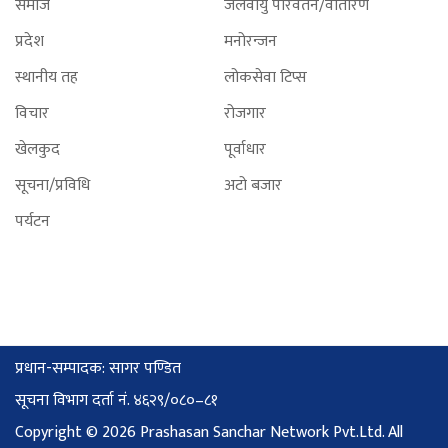
समाज
जलवायु परिवर्तन/वातारण
प्रदेश
मनोरन्जन
स्थानीय तह
लोकसेवा टिप्स
विचार
रोजगार
खेलकुद
पूर्वाधार
सूचना/प्रविधि
अटो बजार
पर्यटन
प्रधान-सम्पादक: सागर पण्डित
सूचना विभाग दर्ता नं. ४६२९/०८०–८१
Copyright © 2026 Prashasan Sanchar Network Pvt.Ltd. All