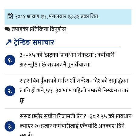
२०८१ श्रावण १५, मंगलवार १३:३१ प्रकाशित
तपाईको प्रतिक्रिया दिनुहोस्
↗
ट्रेन्डिङ समाचार
३०–५५ को ‘झट्का’ प्रावधान संकटमा : कर्मचारी
१.
असन्तुष्टिपछि सरकार नै पुनर्विचारमा
सहसचिव कुँवरको मर्मस्पर्शी सन्देश– ‘देशको समृद्धिका
२.
लागि हो भने, ५५–३० मा म पहिलो नम्बरमै निस्कन तयार
छु’
संसद छलेर संघीय निजामती ऐन ? : ३० र ५५ को प्रावधान
३.
ल्याएर १० हजार कर्मचारीलाई एकैचोटि अवकाश दिने
तयारी