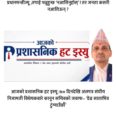
प्रधानमन्त्रीज्यू ,तपाई भन्नुहुन्छ ‘नआत्तिनुहोस्’ ! तर जनता कसरी
नआत्तिऊन् ?
आजको प्रशासनिक हट इस्यू :७० दिनदेखि अलपत्र संघीय
निजामती विधेयकबारे कानून सचिवको जवाफ– ‘डेढ साताभित्र
टुंग्याउँछौँ’