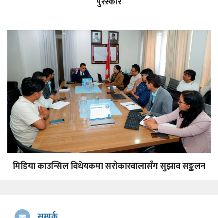
पुरस्कार
मिडिया काउन्सिल विधेयकमा सरोकारवालासँग सुझाव सङ्कलन
सम्पर्क