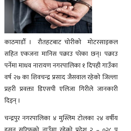
काठमाडौँ । रौतहटबाट चोरीको मोटरसाइकल
सहित एकजना मानिस पक्राउ परेका छन्। पक्राउ
पर्नेमा माधव नारायण नगरपालिका १ दिपही गाउँका
वर्ष २७ का शिवचन्द्र प्रसाद जैसवाल रहेको जिल्ला
प्रहरी प्रवक्ता डिएसपी एलिजा गिरीले जानकारी
दिइन् ।
चन्द्रपुर नगरपालिका ४ मुस्लिम टोलका २४ वर्षीय
हसन सरिफको नाउँमा रहेको प्रदेश २ – ०२८ प