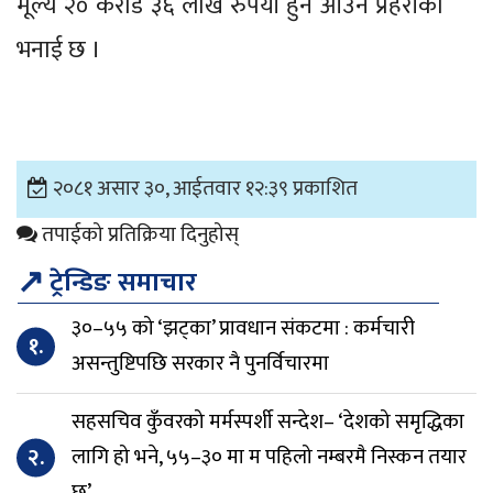
मूल्य २० करोड ३६ लाख रुपैयाँ हुन आउने प्रहरीको
भनाई छ ।
२०८१ असार ३०, आईतवार १२:३९ प्रकाशित
तपाईको प्रतिक्रिया दिनुहोस्
↗
ट्रेन्डिङ समाचार
३०–५५ को ‘झट्का’ प्रावधान संकटमा : कर्मचारी
१.
असन्तुष्टिपछि सरकार नै पुनर्विचारमा
सहसचिव कुँवरको मर्मस्पर्शी सन्देश– ‘देशको समृद्धिका
२.
लागि हो भने, ५५–३० मा म पहिलो नम्बरमै निस्कन तयार
छु’