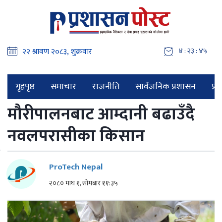
४ : २३ : ४६
गृहपृष्ठ
समाचार
राजनीति
सार्वजनिक प्रशासन
प्र
मौरीपालनबाट आम्दानी बढाउँदै
नवलपरासीका किसान
ProTech Nepal
२०८० माघ १, सोमबार ११:३५