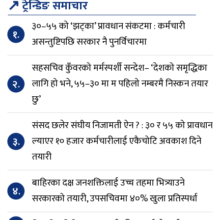
↗
ट्रेन्डिङ समाचार
३०–५५ को ‘झट्का’ प्रावधान संकटमा : कर्मचारी
१.
असन्तुष्टिपछि सरकार नै पुनर्विचारमा
सहसचिव कुँवरको मर्मस्पर्शी सन्देश– ‘देशको समृद्धिका
२.
लागि हो भने, ५५–३० मा म पहिलो नम्बरमै निस्कन तयार
छु’
संसद छलेर संघीय निजामती ऐन ? : ३० र ५५ को प्रावधान
३.
ल्याएर १० हजार कर्मचारीलाई एकैचोटि अवकाश दिने
तयारी
बाहिरका दक्ष जनशक्तिलाई उच्च तहमा भित्र्याउने
४.
सरकारको तयारी, उपसचिवमा ४०% खुला प्रतिस्पर्धा