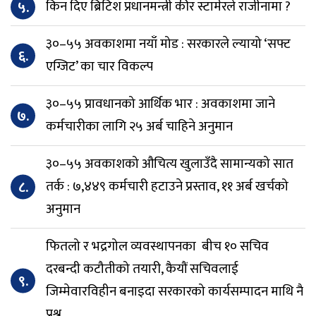
५.
किन दिए ब्रिटिश प्रधानमन्त्री कीर स्टार्मरले राजीनामा ?
३०–५५ अवकाशमा नयाँ मोड : सरकारले ल्यायो ‘सफ्ट
६.
एग्जिट’ का चार विकल्प
३०–५५ प्रावधानको आर्थिक भार : अवकाशमा जाने
७.
कर्मचारीका लागि २५ अर्ब चाहिने अनुमान
३०–५५ अवकाशको औचित्य खुलाउँदै सामान्यको सात
८.
तर्क : ७,४४९ कर्मचारी हटाउने प्रस्ताव, ११ अर्ब खर्चको
अनुमान
फितलो र भद्रगोल व्यवस्थापनका बीच १० सचिव
दरबन्दी कटौतीको तयारी, कैयौं सचिवलाई
९.
जिम्मेवारविहीन बनाइदा सरकारको कार्यसम्पादन माथि नै
प्रश्न