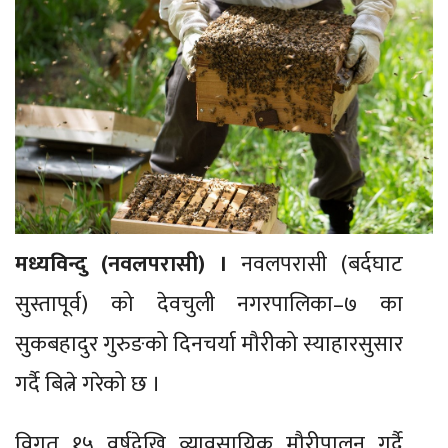
मध्यविन्दु (नवलपरासी) ।
नवलपरासी (बर्दघाट
सुस्तापूर्व) को देवचुली नगरपालिका–७ का
सुकबहादुर गुरुङको दिनचर्या मौरीको स्याहारसुसार
गर्दै बित्ने गरेको छ ।
विगत १५ वर्षदेखि व्यावसायिक मौरीपालन गर्दै