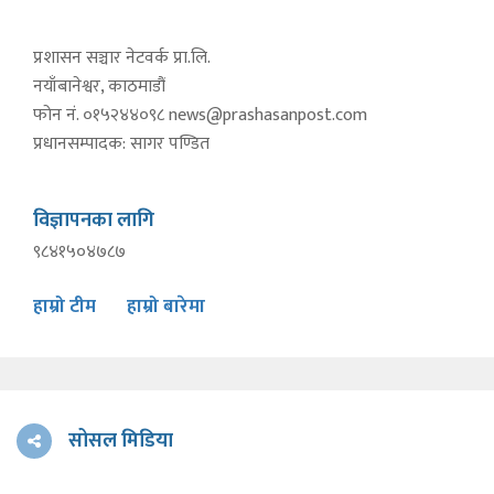
प्रशासन सञ्चार नेटवर्क प्रा.लि.
नयाँबानेश्वर, काठमाडौं
फोन नं. ०१५२४४०९८
news@prashasanpost.com
प्रधानसम्पादक: सागर पण्डित
विज्ञापनका लागि
९८४१५०४७८७
हाम्रो टीम
हाम्रो बारेमा
सोसल मिडिया