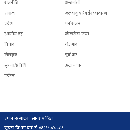
राजनीति
अन्तर्वार्ता
समाज
जलवायु परिवर्तन/वातारण
प्रदेश
मनोरन्जन
स्थानीय तह
लोकसेवा टिप्स
विचार
रोजगार
खेलकुद
पूर्वाधार
सूचना/प्रविधि
अटो बजार
पर्यटन
प्रधान-सम्पादक: सागर पण्डित
सूचना विभाग दर्ता नं. ४६२९/०८०–८१